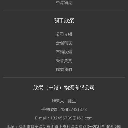
中港物流
關于欣榮
公司介紹
倉儲環境
車輛設備
榮譽資質
聯繫我們
欣榮（中港）物流有限公司
聯繫人：甄生
手機聯繫：13827421373
E-mail：132456789@163.com
地址：深圳市寶安區新橋街道上寮社區南浦路3号友利亨通物流園