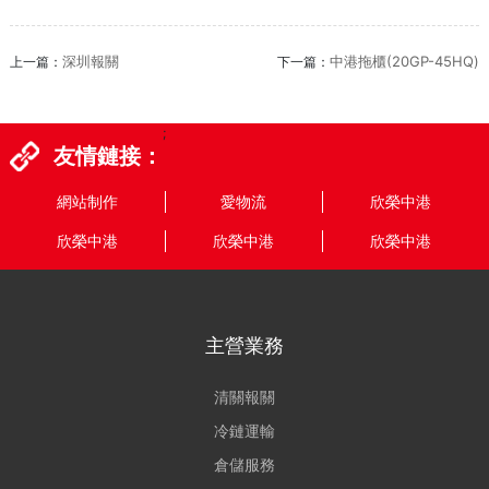
深圳報關
中港拖櫃(20GP-45HQ)
上一篇：
下一篇：
;
友情鏈接：
網站制作
愛物流
欣榮中港
欣榮中港
欣榮中港
欣榮中港
主營業務
清關報關
冷鏈運輸
倉儲服務