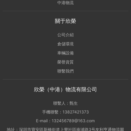
中港物流
關于欣榮
公司介紹
倉儲環境
車輛設備
榮譽資質
聯繫我們
欣榮（中港）物流有限公司
聯繫人：甄生
手機聯繫：13827421373
E-mail：132456789@163.com
地址：深圳市寶安區新橋街道上寮社區南浦路3号友利亨通物流園